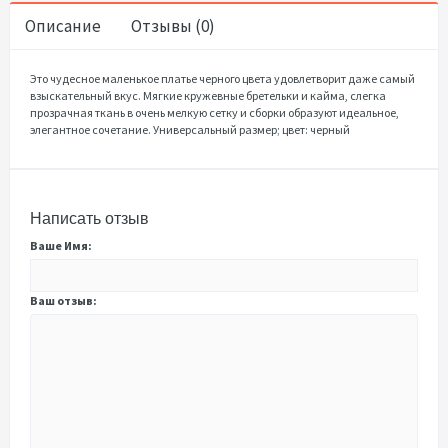
Описание
Отзывы (0)
Это чудесное маленькое платье черного цвета удовлетворит даже самый
взыскательный вкус. Мягкие кружевные бретельки и кайма, слегка
прозрачная ткань в очень мелкую сетку и сборки образуют идеальное,
элегантное сочетание. Универсальный размер; цвет: черный
Написать отзыв
Ваше Имя:
Ваш отзыв: