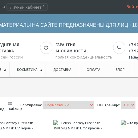
ика
Войт
Личный кабинет
МАТЕРИАЛЫ НА САЙТЕ ПРЕДНАЗНАЧЕНЫ ДЛЯ ЛИЦ +18
ЕДНЕВНАЯ
ГАРАНТИЯ
+7 9
СТАВКА
АНОНИМНОСТИ
+7 9
всей России
полная конфиденциальность
sale
Е
КОСМЕТИКА
ДОСТАВКА
ОПЛАТА
БЛОГ
Сортировка:
На Странице:
ид:
Таблица
Fetish
Fetish
Fantasy
Fantasy
Elite
Elite