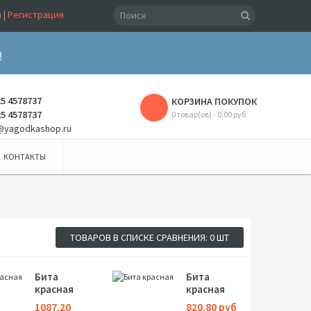
и
|
Регистрация
!
25 4578737
КОРЗИНА ПОКУПОК
25 4578737
0 товар(ов) - 0.00 руб
@yagodkashop.ru
КОНТАКТЫ
ТОВАРОВ В СПИСКЕ СРАВНЕНИЯ: 0 ШТ
Бита
Бита
красная
красная
1087.20
820.80 руб