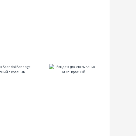
y
Бондаж
Бондаж для
Scandal
связывания
ный
Bondage
ROPE
Bar
красный
черный
1711.80
с
руб
красным
3016.80
руб
Doc
Johnson,
Китай......
Бондаж
Scandal