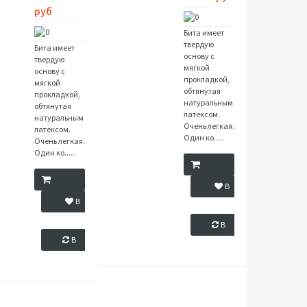
руб
Бита имеет
твердую
Бита имеет
основу с
твердую
мягкой
основу с
прокладкой,
мягкой
обтянутая
прокладкой,
натуральным
обтянутая
латексом.
натуральным
Очень легкая.
латексом.
Один ко.....
Очень легкая.
Один ко.....
Купить
В
Купить
В
ЗАМЕТКИ
ЗАМЕТКИ
В
В
СРАВНЕНИЯ
СРАВНЕНИЯ