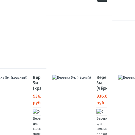
в
СРАВНЕНИЯ
качестве
госпо.....
Купить
В
ЗАМЕТКИ
В
СРАВНЕНИЯ
Веревка
Веревка
5м.
5м.
(красный)
(чёрный)
936.00
936.00
руб
руб
Веревка
Веревка
для
для
связывания
связывания
подходит
подходит