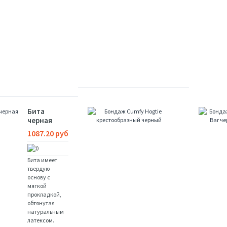
пластико.....
Купить
В
Купить
В
ЗАМЕТКИ
ЗАМЕТКИ
В
В
СРАВНЕНИЯ
СРАВНЕНИЯ
Бита
Бондаж Cumf
черная
Hogtie
крестообраз
1087.20 руб
черный
4365.00
Бита имеет
руб
твердую
основу с
мягкой
Бондаж
прокладкой,
Cumfy
обтянутая
Hogtie
натуральным
простой
латексом.
в