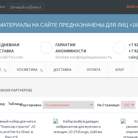
ика
Войт
Личный кабинет
МАТЕРИАЛЫ НА САЙТЕ ПРЕДНАЗНАЧЕНЫ ДЛЯ ЛИЦ +18
ЕДНЕВНАЯ
ГАРАНТИЯ
+7 9
СТАВКА
АНОНИМНОСТИ
+7 9
всей России
полная конфиденциальность
sale
Е
КОСМЕТИКА
ДОСТАВКА
ОПЛАТА
БЛОГ
ОБОИХ ПАРТНЕРОВ)
ид:
Таблица
Сортировка:
На Странице:
Любовный
Набор
набор для
возбуждающ
него и для
любриканто
неё
для мужчин и