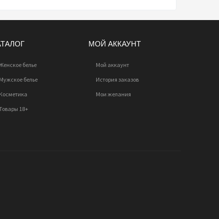
АТАЛОГ
МОЙ АККАУНТ
Женское белье
Мой аккаунт
Мужское белье
История заказов
Косметика
Мои желания
Товары 18+