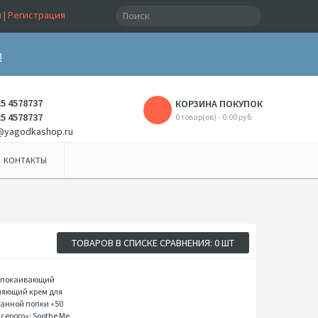
и
|
Регистрация
!
25 4578737
КОРЗИНА ПОКУПОК
25 4578737
0 товар(ов) - 0.00 руб
@yagodkashop.ru
КОНТАКТЫ
ТОВАРОВ В СПИСКЕ СРАВНЕНИЯ: 0 ШТ
Успокаивающий
их
увлажняющий
в
крем для
отшлепанной