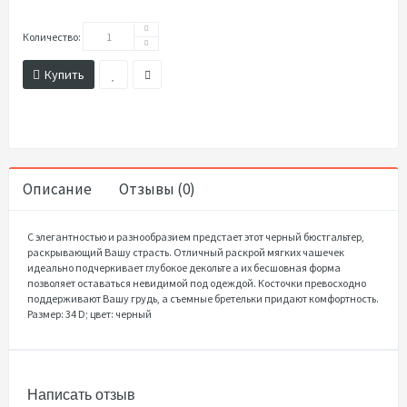
Количество:
Купить
Описание
Отзывы (0)
С элегантностью и разнообразием предстает этот черный бюстгальтер,
раскрывающий Вашу страсть. Отличный раскрой мягких чашечек
идеально подчеркивает глубокое декольте а их бесшовная форма
позволяет оставаться невидимой под одеждой. Косточки превосходно
поддерживают Вашу грудь, а съемные бретельки придают комфортность.
Размер: 34 D; цвет: черный
Написать отзыв