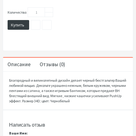
Количество:
Купить
Описание
Отзывы (0)
Благородный и великолепный дизайн делает черный бюстгальтер Вашей
любимой вещью. Декольте украшено нежным, белым кружевом, черными
лентами из сатина, а также игривым бантиком, которые предают BH
блестящий внешний вид. Мягкие , низкие чашечки усиливают PushUp
эффект. Размер 34D; цвет: Чернобелый
Написать отзыв
Ваше Имя: