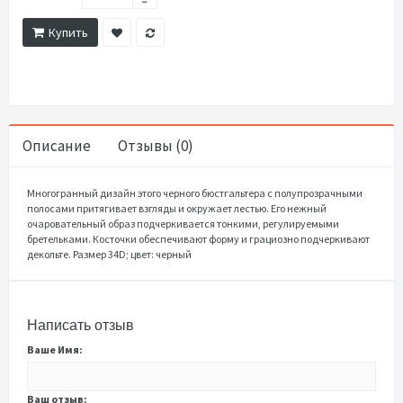
Купить
Описание
Отзывы (0)
Многогранный дизайн этого черного бюстгальтера с полупрозрачными
полосами притягивает взгляды и окружает лестью. Его нежный
очаровательный образ подчеркивается тонкими, регулируемыми
бретельками. Косточки обеспечивают форму и грациозно подчеркивают
декольте. Размер 34D; цвет: черный
Написать отзыв
Ваше Имя:
Ваш отзыв: