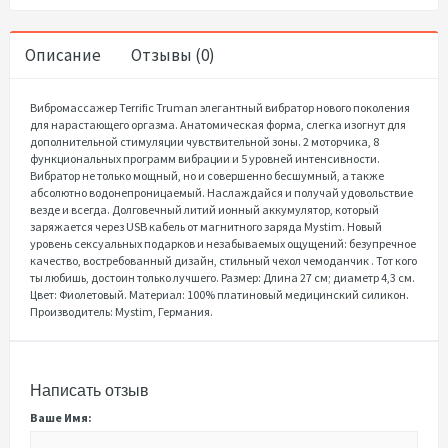
Описание
Отзывы (0)
Вибромассажер Terrific Truman элегантный вибратор нового поколения
для нарастающего оргазма. Анатомическая форма, слегка изогнут для
дополнительной стимуляции чувствительной зоны. 2 моторчика, 8
функциональных программ вибрации и 5 уровней интенсивности.
Вибратор не только мощный, но и совершенно бесшумный, а также
абсолютно водонепроницаемый. Наслаждайся и получай удовольствие
везде и всегда. Долговечный литий ионный аккумулятор, который
заряжается через USB кабель от магнитного заряда Mystim. Новый
уровень сексуальных подарков и незабываемых ощущений: безупречное
качество, востребованный дизайн, стильный чехол чемоданчик . Тот кого
ты любишь, достоин только лучшего. Размер: Длина 27 см; диаметр 4,3 см.
Цвет: Фиолетовый. Материал: 100% платиновый медицинский силикон.
Производитель: Mystim, Германия.
Написать отзыв
Ваше Имя: