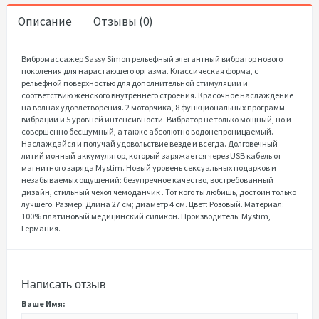
Описание
Отзывы (0)
Вибромассажер Sassy Simon рельефный элегантный вибратор нового
поколения для нарастающего оргазма. Классическая форма, с
рельефной поверхностью для дополнительной стимуляции и
соответствию женского внутреннего строения. Красочное наслаждение
на волнах удовлетворения. 2 моторчика, 8 функциональных программ
вибрации и 5 уровней интенсивности. Вибратор не только мощный, но и
совершенно бесшумный, а также абсолютно водонепроницаемый.
Наслаждайся и получай удовольствие везде и всегда. Долговечный
литий ионный аккумулятор, который заряжается через USB кабель от
магнитного заряда Mystim. Новый уровень сексуальных подарков и
незабываемых ощущений: безупречное качество, востребованный
дизайн, стильный чехол чемоданчик . Тот кого ты любишь, достоин только
лучшего. Размер: Длина 27 см; диаметр 4 см. Цвет: Розовый. Материал:
100% платиновый медицинский силикон. Производитель: Mystim,
Германия.
Написать отзыв
Ваше Имя: