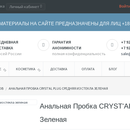
ика
Войт
Личный кабинет
МАТЕРИАЛЫ НА САЙТЕ ПРЕДНАЗНАЧЕНЫ ДЛЯ ЛИЦ +18
ЕДНЕВНАЯ
ГАРАНТИЯ
+7 9
СТАВКА
АНОНИМНОСТИ
+7 9
всей России
полная конфиденциальность
sale
Е
КОСМЕТИКА
ДОСТАВКА
ОПЛАТА
БЛОГ
ОВ
АНАЛЬНАЯ ПРОБКА CRYST'AL PLUG СРЕДНЯЯ ИЗ СТЕКЛА ЗЕЛЕНАЯ
Анальная Пробка CRYST'A
Зеленая