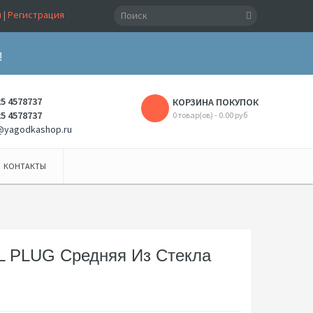
и
|
Регистрация
!
25 4578737
КОРЗИНА ПОКУПОК
25 4578737
0 товар(ов) - 0.00 руб
@yagodkashop.ru
КОНТАКТЫ
L PLUG Средняя Из Стекла