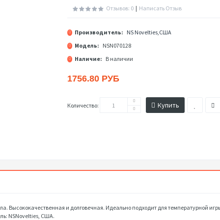
Отзывов: 0
|
Написать Отзыв
Производитель:
NS Novelties,США
Модель:
NSN070128
Наличие:
В наличии
1756.80 РУБ
Купить
Количество:
а. Высококачественная и долговечная. Идеально подходит для температурной игры. 
ль: NSNovelties, США.