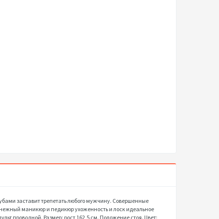
губами заставит трепетать любого мужчину. Совершенные
и нежный маникюр и педикюр ухоженность и лоск идеальное
льт проводной. Размер: рост 162,5 см. Положение стоя. Цвет: