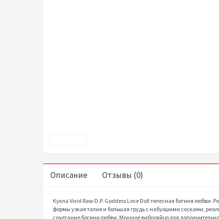
Описание
Отзывы (0)
Кукла Vivid Raw D.P. Goddess Love Doll телесная богиня любв
формы узкая талия и большая грудь с набухшими сосками, реа
сочетание богини любви. Мощное виброяйцо для дополнительной и