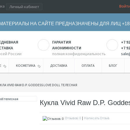
ика
Войт
Личный кабинет
МАТЕРИАЛЫ НА САЙТЕ ПРЕДНАЗНАЧЕНЫ ДЛЯ ЛИЦ +18
ЕДНЕВНАЯ
ГАРАНТИЯ
+7 9
СТАВКА
АНОНИМНОСТИ
+7 9
всей России
полная конфиденциальность
sale
Е
КОСМЕТИКА
ДОСТАВКА
ОПЛАТА
БЛОГ
КЛА VIVID RAW D.P. GODDESS LOVE DOLL ТЕЛЕСНАЯ
Кукла Vivid Raw D.P. Godde
Отзывов: 0
|
Написать Отзыв