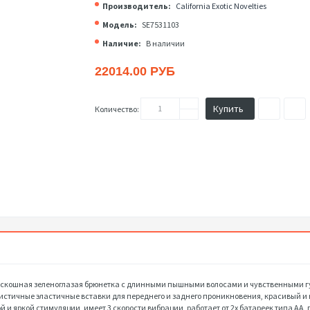
Производитель:
California Exotic Novelties
Модель:
SE7531103
Наличие:
В наличии
22014.00 РУБ
Купить
Количество:
и. Роскошная зеленоглазая брюнетка с длинными пышными волосами и чувственными 
листичные эластичные вставки для переднего и заднего проникновения, красивый 
 яркой стимуляции, имеет 3 скорости вибрации, работает от 2х батареек типа АА, пу