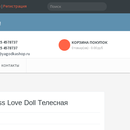
и
|
Регистрация
!
25 4578737
КОРЗИНА ПОКУПОК
25 4578737
0 товар(ов) - 0.00 руб
@yagodkashop.ru
КОНТАКТЫ
ss Love Doll Телесная