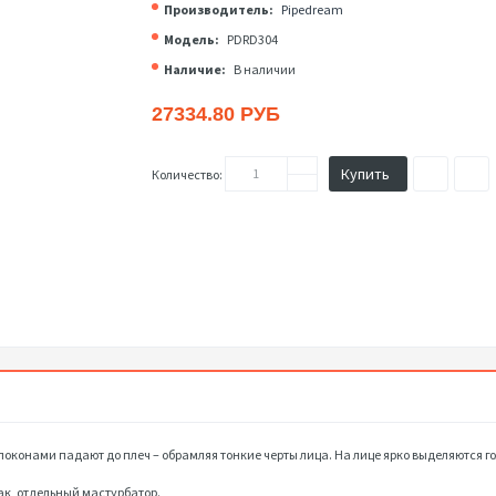
Производитель:
Pipedream
Модель:
PDRD304
Наличие:
В наличии
27334.80 РУБ
Купить
Количество:
ы локонами падают до плеч – обрамляя тонкие черты лица. На лице ярко выделяются г
ак, отдельный мастурбатор.