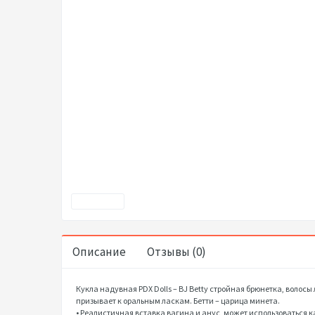
Описание
Отзывы (0)
Кукла надувная PDX Dolls – BJ Betty стройная брюнетка, волос
призывает к оральным ласкам. Бетти – царица минета.
• Реалистичная вставка вагина и анус, может использоваться к