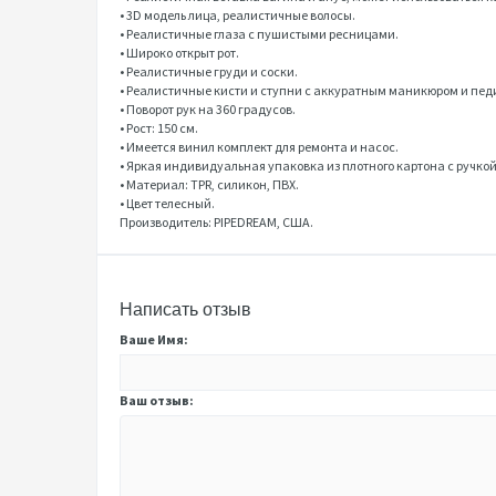
• 3D модель лица, реалистичные волосы.
• Реалистичные глаза с пушистыми ресницами.
• Широко открыт рот.
• Реалистичные груди и соски.
• Реалистичные кисти и ступни с аккуратным маникюром и пед
• Поворот рук на 360 градусов.
• Рост: 150 см.
• Имеется винил комплект для ремонта и насос.
• Яркая индивидуальная упаковка из плотного картона с ручкой
• Материал: TPR, силикон, ПВХ.
• Цвет телесный.
Производитель: PIPEDREAM, США.
Написать отзыв
Ваше Имя:
Ваш отзыв: