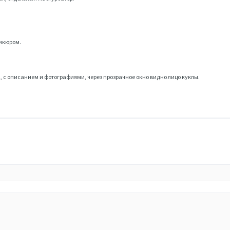
икюром.
, с описанием и фотографиями, через прозрачное окно видно лицо куклы.