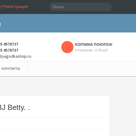
и
|
Регистрация
!
25 4578737
КОРЗИНА ПОКУПОК
25 4578737
0 товар(ов) - 0.00 руб
@yagodkashop.ru
КОНТАКТЫ
 Betty. .