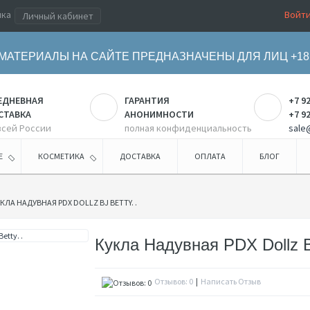
ика
Войт
Личный кабинет
МАТЕРИАЛЫ НА САЙТЕ ПРЕДНАЗНАЧЕНЫ ДЛЯ ЛИЦ +18
ЕДНЕВНАЯ
ГАРАНТИЯ
+7 9
СТАВКА
АНОНИМНОСТИ
+7 9
всей России
полная конфиденциальность
sale
Е
КОСМЕТИКА
ДОСТАВКА
ОПЛАТА
БЛОГ
КЛА НАДУВНАЯ PDX DOLLZ BJ BETTY. .
Кукла Надувная PDX Dollz BJ
Отзывов: 0
|
Написать Отзыв