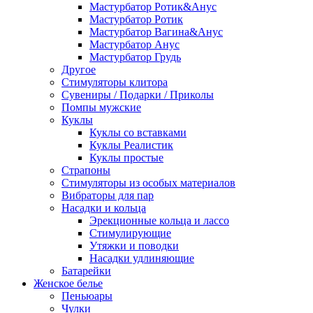
Мастурбатор Ротик&Анус
Мастурбатор Ротик
Мастурбатор Вагина&Анус
Мастурбатор Анус
Мастурбатор Грудь
Другое
Стимуляторы клитора
Сувениры / Подарки / Приколы
Помпы мужские
Куклы
Куклы со вставками
Куклы Реалистик
Куклы простые
Страпоны
Стимуляторы из особых материалов
Вибраторы для пар
Насадки и кольца
Эрекционные кольца и лассо
Стимулирующие
Утяжки и поводки
Насадки удлиняющие
Батарейки
Женское белье
Пеньюары
Чулки