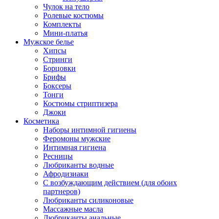
Чулок на тело
Ролевые костюмы
Комплекты
Мини-платья
Мужское белье
Хипсы
Стринги
Борцовки
Брифы
Боксеры
Тонги
Костюмы стриптизера
Джоки
Косметика
Наборы интимной гигиены
Феромоны мужские
Интимная гигиена
Ресницы
Любриканты водные
Афродизиаки
С возбуждающим действием (для обоих
партнеров)
Любриканты силиконовые
Массажные масла
Любриканты анальные