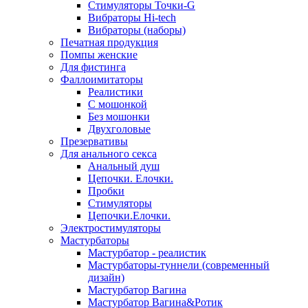
Стимуляторы Точки-G
Вибраторы Hi-tech
Вибраторы (наборы)
Печатная продукция
Помпы женские
Для фистинга
Фаллоимитаторы
Реалистики
С мошонкой
Без мошонки
Двухголовые
Презервативы
Для анального секса
Анальный душ
Цепочки. Елочки.
Пробки
Стимуляторы
Цепочки.Елочки.
Электростимуляторы
Мастурбаторы
Мастурбатор - реалистик
Мастурбаторы-туннели (современный
дизайн)
Мастурбатор Вагина
Мастурбатор Вагина&Ротик