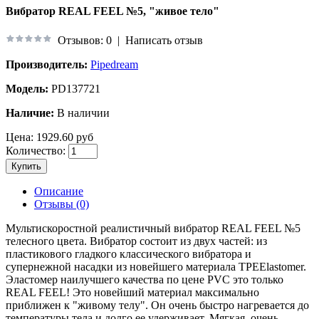
Вибратор REAL FEEL №5, "живое тело"
Отзывов: 0
|
Написать отзыв
Производитель:
Pipedream
Модель:
PD137721
Наличие:
В наличии
Цена:
1929.60 руб
Количество:
Купить
Описание
Отзывы (0)
Мультискоростной реалистичный вибратор REAL FEEL №5
телесного цвета. Вибратор состоит из двух частей: из
пластикового гладкого классического вибратора и
супернежной насадки из новейшего материала TPEElastomer.
Эластомер наилучшего качества по цене PVC это только
REAL FEEL! Это новейший материал максимально
приближен к "живому телу". Он очень быстро нагревается до
температуры тела и долго ее удерживает. Мягкая, очень