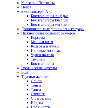
Колготы / Леггинсы
Пояса
Бюстгальтеры А-С
Бюстгальтеры твердые
Бюстгальтеры Push Up
Бюстгальтеры мягкие
Дополнительные детали / Аксессуары
Нижнее белье больших размеров
Корсеты
Мини-платья
Колготы и чулки
Игровые костюмы
Чулки на тело
Трусики
Бюстгальтеры
Эротические корсеты
Боди
Трусики женские
Слипы
Тонги
Танги
Стринги
С разрезами
Шорты
Полушорты