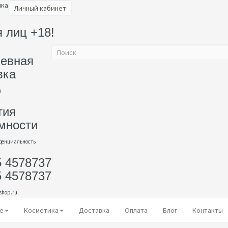
ика
Личный кабинет
 лиц +18!
евная
вка
и
тия
мности
денциальность
5 4578737
5 4578737
shop.ru
е
Косметика
Доставка
Оплата
Блог
Контакты