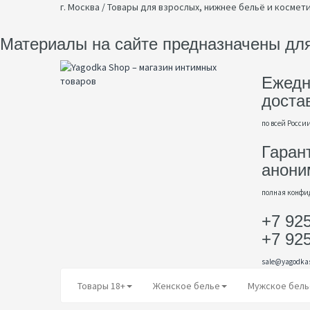
г. Москва / Товары для взрослых, нижнее бельё и космет
Материалы на сайте предназначены для
Ежедн
доста
по всей Росси
Гаран
анони
полная конфи
+7 92
+7 92
sale@yagodka
Товары 18+
Женское белье
Мужское бель