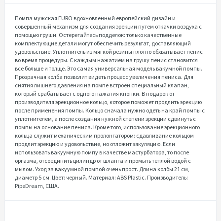
Помпа мужская EURO вдохновленный европейский дизайн и
совершенный механизм для создания эрекции путем откачки воздуха с
помощью груши. Остерегайтесь подделок: только качественные
комплектующие детали могут обеспечить результат, доставляющий
удовольствие. Уплотнитель из мягкой резины плотно обхватывает пенис
во время процедуры. С каждым нажатием на грушу пенис становится
все больше и толще. Это самая универсальная модель вакумной помпы.
Прозрачная колба позволит видеть процесс увеличения пениса. Для
снятия лишнего давления на помпе встроен специальный клапан,
который срабатывает с одного нажатия кнопки. В подарок от
производителя эрекционное кольцо, которое поможет продлить эрекцию
после применения помпы. Кольцо сначала нужно одеть на край помпы с
уплотнителем, а после создания нужной степени эрекции сдвинуть с
помпы на основание пениса. Кроме того, использование эрекционного
кольца служит механическим пролонгатором: сдавливание кольцом
продлит эрекцию и удовольствие, но отложит эякуляцию. Если
использовать вакуумную помпу в качестве мастурбатора, то после
оргазма, отсоединить цилиндр от шланга и промыть теплой водой с
мылом. Уход за вакуумной помпой очень прост. Длина колбы 21 см,
диаметр 5 см. Цвет: черный. Материал: ABS Plastic. Производитель:
PipeDream, США.