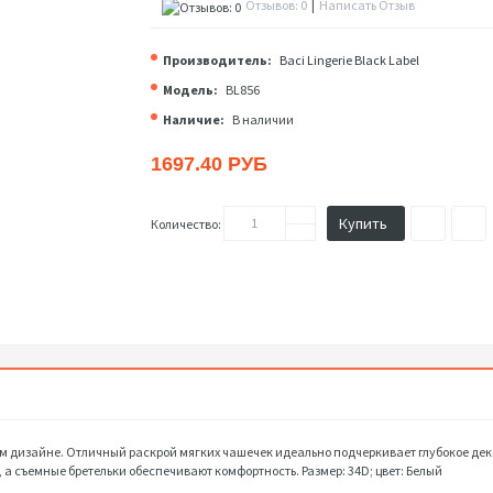
Отзывов: 0
|
Написать Отзыв
Производитель:
Baci Lingerie Black Label
Модель:
BL856
Наличие:
В наличии
1697.40 РУБ
Купить
Количество:
ом дизайне. Отличный раскрой мягких чашечек идеально подчеркивает глубокое дек
а съемные бретельки обеспечивают комфортность. Размер: 34D; цвет: Белый