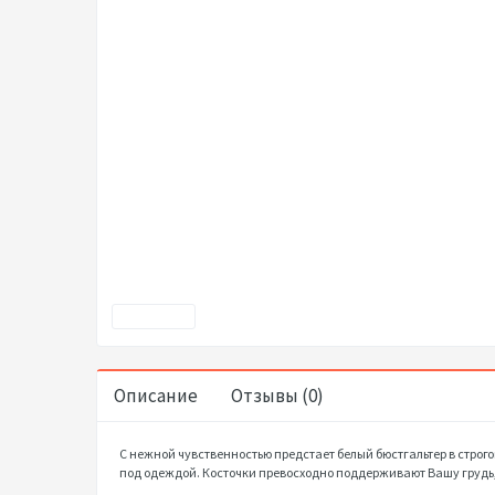
Описание
Отзывы (0)
С нежной чувственностью предстает белый бюстгальтер в строг
под одеждой. Косточки превосходно поддерживают Вашу грудь, 