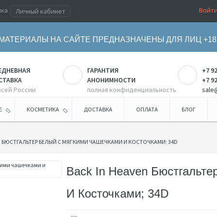
ика
Войт
Личный кабинет
МАТЕРИАЛЫ НА САЙТЕ ПРЕДНАЗНАЧЕНЫ ДЛЯ ЛИЦ +18
ЕДНЕВНАЯ
ГАРАНТИЯ
+7 9
СТАВКА
АНОНИМНОСТИ
+7 9
всей России
полная конфиденциальность
sale
Е
КОСМЕТИКА
ДОСТАВКА
ОПЛАТА
БЛОГ
EN БЮСТГАЛЬТЕР БЕЛЫЙ С МЯГКИМИ ЧАШЕЧКАМИ И КОСТОЧКАМИ; 34D
Back In Heaven Бюстгальт
И Косточками; 34D