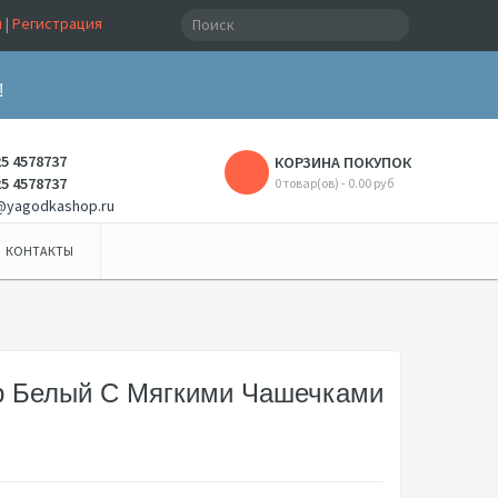
и
|
Регистрация
!
25 4578737
КОРЗИНА ПОКУПОК
25 4578737
0 товар(ов) - 0.00 руб
@yagodkashop.ru
КОНТАКТЫ
ер Белый С Мягкими Чашечками