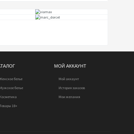
АТАЛОГ
МОЙ АККАУНТ
Женское белье
Мой аккаунт
Мужское белье
История заказов
Косметика
Мои желания
Товары 18+