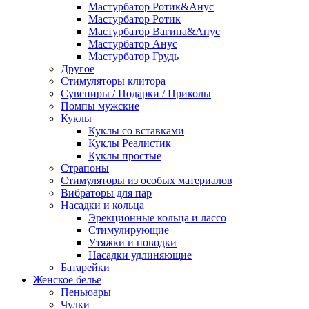
Мастурбатор Ротик&Анус
Мастурбатор Ротик
Мастурбатор Вагина&Анус
Мастурбатор Анус
Мастурбатор Грудь
Другое
Стимуляторы клитора
Сувениры / Подарки / Приколы
Помпы мужские
Куклы
Куклы со вставками
Куклы Реалистик
Куклы простые
Страпоны
Стимуляторы из особых материалов
Вибраторы для пар
Насадки и кольца
Эрекционные кольца и лассо
Стимулирующие
Утяжки и поводки
Насадки удлиняющие
Батарейки
Женское белье
Пеньюары
Чулки