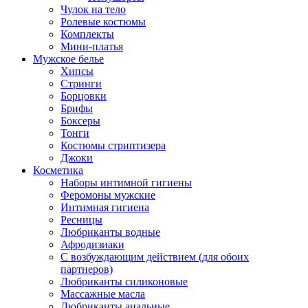
Чулок на тело
Ролевые костюмы
Комплекты
Мини-платья
Мужское белье
Хипсы
Стринги
Борцовки
Брифы
Боксеры
Тонги
Костюмы стриптизера
Джоки
Косметика
Наборы интимной гигиены
Феромоны мужские
Интимная гигиена
Ресницы
Любриканты водные
Афродизиаки
С возбуждающим действием (для обоих
партнеров)
Любриканты силиконовые
Массажные масла
Любриканты анальные