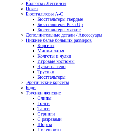
Колготы / Леггинсы
Пояса
Бюстгальтеры А-С
Бюстгальтеры твердые
Бюстгальтеры Push Up
Бюстгальтеры мягкие
Дополнительные детали / Аксессуары
Нижнее белье больших размеров
Корсеты
Мини-платья
Колготы и чулки
Игровые костюмы
Чулки на тело
Трусики
Бюстгальтеры
Эротические корсеты
Боди
Трусики женские
Слипы
Тонги
Танги
Стринги
С разрезами
Шорты
Полушорты