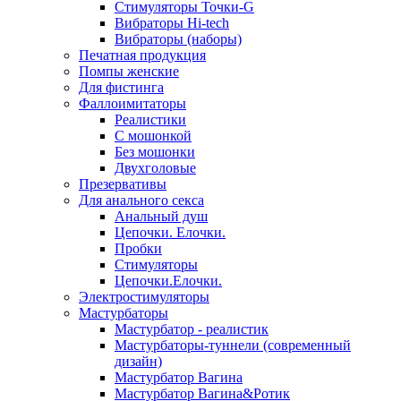
Стимуляторы Точки-G
Вибраторы Hi-tech
Вибраторы (наборы)
Печатная продукция
Помпы женские
Для фистинга
Фаллоимитаторы
Реалистики
С мошонкой
Без мошонки
Двухголовые
Презервативы
Для анального секса
Анальный душ
Цепочки. Елочки.
Пробки
Стимуляторы
Цепочки.Елочки.
Электростимуляторы
Мастурбаторы
Мастурбатор - реалистик
Мастурбаторы-туннели (современный
дизайн)
Мастурбатор Вагина
Мастурбатор Вагина&Ротик