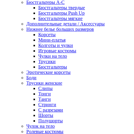
Бюстгальтеры А-С
Бюстгальтеры твердые
Бюстгальтеры Push Up
Бюстгальтеры мягкие
Дополнительные детали / Аксессуары
Нижнее белье больших размеров
Корсеты
Мини-платья
Колготы и чулки
Игровые костюмы
Чулки на тело
Трусики
Бюстгальтеры
Эротические корсеты
Боди
Трусики женские
Слипы
Тонги
Танги
Стринги
С разрезами
Шорты
Полушорты
Чулок на тело
Ролевые костюмы