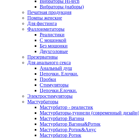
Вибраторы Hi-tech
Вибраторы (наборы)
Печатная продукция
Помпы женские
Для фистинга
Фаллоимитаторы
Реалистики
С мошонкой
Без мошонки
Двухголовые
Презервативы
Для анального секса
Анальный душ
Цепочки. Елочки.
Пробки
Стимуляторы
Цепочки.Елочки.
Электростимуляторы
Мастурбаторы
Мастурбатор - реалистик
Мастурбаторы-туннели (современный дизайн
Мастурбатор Вагина
Мастурбатор Вагина&Ротик
Мастурбатор Ротик&Анус
Мастурбатор Ротик