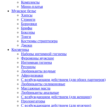
Комплекты
Мини-платья
Мужское белье
Хипсы
Стринги
Борцовки
Брифы
Боксеры
Тонги
Костюмы стриптизера
Джоки
Косметика
Наборы интимной гигиены
Феромоны мужские
Интимная гигиена
Ресницы
Любриканты водные
Афродизиаки
С возбуждающим действием (для обоих партнеров)
Любриканты силиконовые
Массажные масла
Любриканты анальные
С возбуждающим действием (для женщин)
Пролонгаторы
С возбуждающим действием (для мужчин)