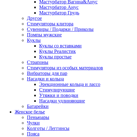
Мастурбатор Вагина&Анус
Мастурбатор Анус
Мастурбатор Грудь
Другое
Стимуляторы клитора
Сувениры / Подарки / Приколы
Помпы мужские
Куклы
Куклы со вставками
Куклы Реалистик
Куклы простые
Страпоны
Стимуляторы из особых материалов
Вибраторы для пар
Насадки и кольца
Эрекционные кольца и лассо
Стимулирующие
Утяжки и поводки
Насадки удлиняющие
Батарейки
Женское белье
Пеньюары
Чулки
Колготы / Леггинсы
Пояса