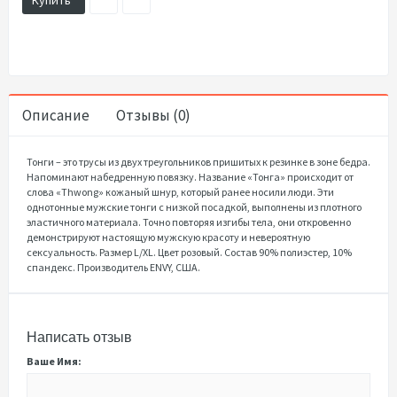
Описание
Отзывы (0)
Тонги – это трусы из двух треугольников пришитых к резинке в зоне бедра.
Напоминают набедренную повязку. Название «Тонга» происходит от
слова «Thwong» кожаный шнур, который ранее носили люди. Эти
однотонные мужские тонги с низкой посадкой, выполнены из плотного
эластичного материала. Точно повторяя изгибы тела, они откровенно
демонстрируют настоящую мужскую красоту и невероятную
сексуальность. Размер L/XL. Цвет розовый. Состав 90% полиэстер, 10%
спандекс. Производитель ENVY, США.
Написать отзыв
Ваше Имя: