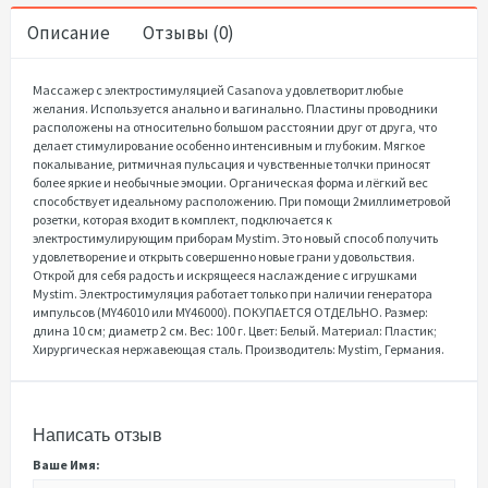
Описание
Отзывы (0)
Массажер с электростимуляцией Casanova удовлетворит любые
желания. Используется анально и вагинально. Пластины проводники
расположены на относительно большом расстоянии друг от друга, что
делает стимулирование особенно интенсивным и глубоким. Мягкое
покалывание, ритмичная пульсация и чувственные толчки приносят
более яркие и необычные эмоции. Органическая форма и лёгкий вес
способствует идеальному расположению. При помощи 2миллиметровой
розетки, которая входит в комплект, подключается к
электростимулирующим приборам Mystim. Это новый способ получить
удовлетворение и открыть совершенно новые грани удовольствия.
Открой для себя радость и искрящееся наслаждение с игрушками
Mystim. Электростимуляция работает только при наличии генератора
импульсов (MY46010 или MY46000). ПОКУПАЕТСЯ ОТДЕЛЬНО. Размер:
длина 10 см; диаметр 2 см. Вес: 100 г. Цвет: Белый. Материал: Пластик;
Хирургическая нержавеющая сталь. Производитель: Mystim, Германия.
Написать отзыв
Ваше Имя: