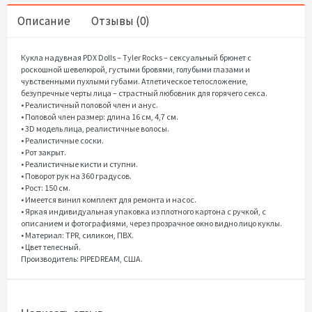
Описание
Отзывы (0)
Кукла надувная PDX Dolls – Tyler Rocks – сексуальный брюнет с
роскошной шевелюрой, густыми бровями, голубыми глазами и
чувственными пухлыми губами. Атлетическое телосложение,
безупречные черты лица – страстный любовник для горячего секса.
• Реалистичный половой член и анус.
• Половой член размер: длина 16 см, 4,7 см.
• 3D модель лица, реалистичные волосы.
• Реалистичные соски.
• Рот закрыт.
• Реалистичные кисти и ступни.
• Поворот рук на 360 градусов.
• Рост: 150 см.
• Имеется винил комплект для ремонта и насос.
• Яркая индивидуальная упаковка из плотного картона с ручкой, с
описанием и фотографиями, через прозрачное окно видно лицо куклы.
• Материал: TPR, силикон, ПВХ.
• Цвет телесный.
Производитель: PIPEDREAM, США.