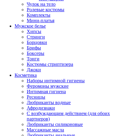
Чулок на тело
Ролевые костюмы
Комплекты
Мини-платья
Мужское белье
Хипсы
Стринги
Борцовки
Брифы
Боксеры
Тонги
Костюмы стриптизера
Джоки
Косметика
Наборы интимной гигиены
Феромоны мужские
Интимная гигиена
Ресницы
Любриканты водные
Афродизиаки
С возбуждающим действием (для обоих
партнеров)
Любриканты силиконовые
Массажные масла
Любриканты анальные