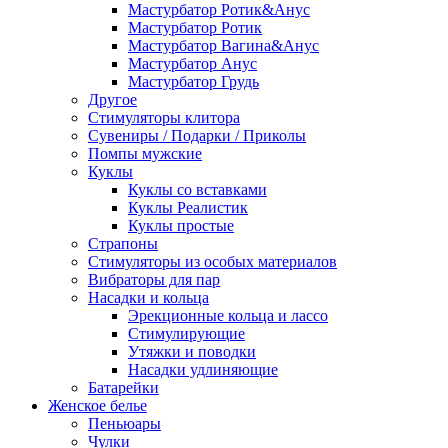
Мастурбатор Ротик&Анус
Мастурбатор Ротик
Мастурбатор Вагина&Анус
Мастурбатор Анус
Мастурбатор Грудь
Другое
Стимуляторы клитора
Сувениры / Подарки / Приколы
Помпы мужские
Куклы
Куклы со вставками
Куклы Реалистик
Куклы простые
Страпоны
Стимуляторы из особых материалов
Вибраторы для пар
Насадки и кольца
Эрекционные кольца и лассо
Стимулирующие
Утяжки и поводки
Насадки удлиняющие
Батарейки
Женское белье
Пеньюары
Чулки