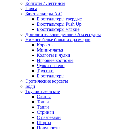
Колготы / Леггинсы
Пояса
Бюстгальтеры А-С
Бюстгальтеры твердые
Бюстгальтеры Push Up
Бюстгальтеры мягкие
Дополнительные детали / Аксессуары
Нижнее белье больших размеров
Корсеты
Мини-платья
Колготы и чулки
Игровые костюмы
Чулки на тело
Трусики
Бюстгальтеры
Эротические корсеты
Боди
Трусики женские
Слипы
Тонги
Танги
Стринги
С разрезами
Шорты
Полушорты