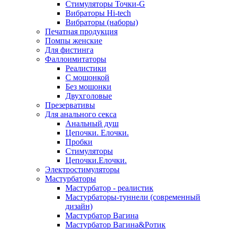
Стимуляторы Точки-G
Вибраторы Hi-tech
Вибраторы (наборы)
Печатная продукция
Помпы женские
Для фистинга
Фаллоимитаторы
Реалистики
С мошонкой
Без мошонки
Двухголовые
Презервативы
Для анального секса
Анальный душ
Цепочки. Елочки.
Пробки
Стимуляторы
Цепочки.Елочки.
Электростимуляторы
Мастурбаторы
Мастурбатор - реалистик
Мастурбаторы-туннели (современный
дизайн)
Мастурбатор Вагина
Мастурбатор Вагина&Ротик