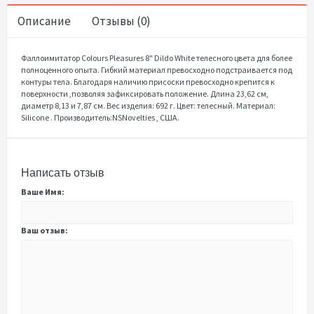
Описание
Отзывы (0)
Фаллоимитатор Colours Pleasures 8" Dildo White телесного цвета для более
полноценного опыта. Гибкий материал превосходно подстраивается под
контуры тела. Благодаря наличию присоски превосходно крепится к
поверхности ,позволяя зафиксировать положение. Длина 23,62 см,
диаметр 8,13 и 7,87 см. Вес изделия: 692 г. Цвет: телесный. Материал:
Silicone . Производитель:NSNovelties , США.
Написать отзыв
Ваше Имя:
Ваш отзыв: