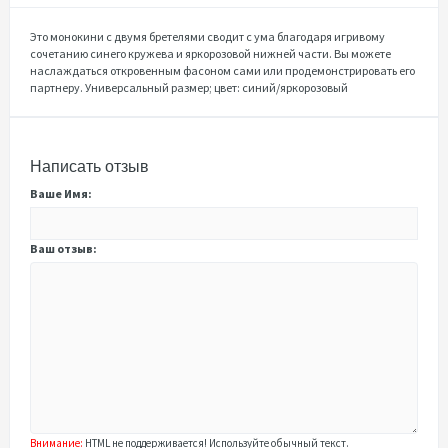
Это монокини с двумя бретелями сводит с ума благодаря игривому
сочетанию синего кружева и яркорозовой нижней части. Вы можете
наслаждаться откровенным фасоном сами или продемонстрировать его
партнеру. Универсальный размер; цвет: синий/яркорозовый
Написать отзыв
Ваше Имя:
Ваш отзыв:
Внимание:
HTML не поддерживается! Используйте обычный текст.