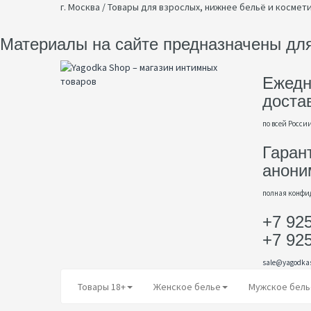
г. Москва / Товары для взрослых, нижнее бельё и космет
Материалы на сайте предназначены для
Ежедн
доста
по всей Росси
Гаран
анони
полная конфи
+7 92
+7 92
sale@yagodka
Товары 18+
Женское белье
Мужское бель