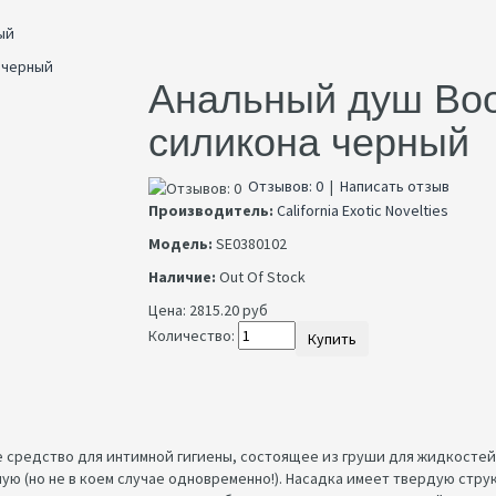
ый
Анальный душ Boot
силикона черный
Отзывов: 0
|
Написать отзыв
Производитель:
California Exotic Novelties
Модель:
SE0380102
Наличие:
Out Of Stock
Цена:
2815.20 руб
Количество:
Купить
е средство для интимной гигиены, состоящее из груши для жидкостей
ьную (но не в коем случае одновременно!). Насадка имеет твердую стр