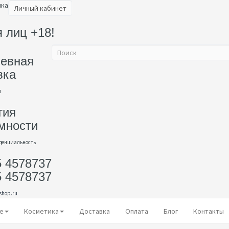
ика
Личный кабинет
 лиц +18!
евная
вка
и
тия
мности
денциальность
5 4578737
5 4578737
shop.ru
е
Косметика
Доставка
Оплата
Блог
Контакты