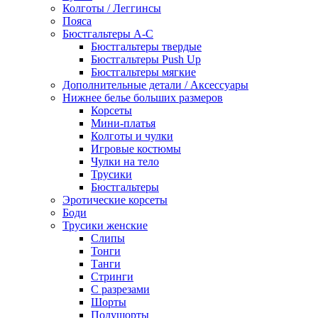
Колготы / Леггинсы
Пояса
Бюстгальтеры А-С
Бюстгальтеры твердые
Бюстгальтеры Push Up
Бюстгальтеры мягкие
Дополнительные детали / Аксессуары
Нижнее белье больших размеров
Корсеты
Мини-платья
Колготы и чулки
Игровые костюмы
Чулки на тело
Трусики
Бюстгальтеры
Эротические корсеты
Боди
Трусики женские
Слипы
Тонги
Танги
Стринги
С разрезами
Шорты
Полушорты