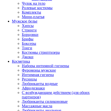
Чулок на тело
Ролевые костюмы
Комплекты
Мини-платья
Мужское белье
Хипсы
Стринги
Борцовки
Брифы
Боксеры
Тонги
Костюмы стриптизера
Джоки
Косметика
Наборы интимной гигиены
Феромоны мужские
Интимная гигиена
Ресницы
Любриканты водные
Афродизиаки
С возбуждающим действием (для обоих
партнеров)
Любриканты силиконовые
Массажные масла
Любриканты анальные