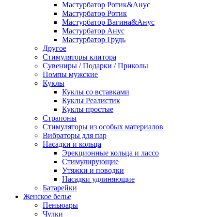
Мастурбатор Ротик&Анус
Мастурбатор Ротик
Мастурбатор Вагина&Анус
Мастурбатор Анус
Мастурбатор Грудь
Другое
Стимуляторы клитора
Сувениры / Подарки / Приколы
Помпы мужские
Куклы
Куклы со вставками
Куклы Реалистик
Куклы простые
Страпоны
Стимуляторы из особых материалов
Вибраторы для пар
Насадки и кольца
Эрекционные кольца и лассо
Стимулирующие
Утяжки и поводки
Насадки удлиняющие
Батарейки
Женское белье
Пеньюары
Чулки