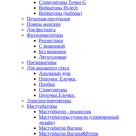
Стимуляторы Точки-G
Вибраторы Hi-tech
Вибраторы (наборы)
Печатная продукция
Помпы женские
Для фистинга
Фаллоимитаторы
Реалистики
С мошонкой
Без мошонки
Двухголовые
Презервативы
Для анального секса
Анальный душ
Цепочки. Елочки.
Пробки
Стимуляторы
Цепочки.Елочки.
Электростимуляторы
Мастурбаторы
Мастурбатор - реалистик
Мастурбаторы-туннели (современный
дизайн)
Мастурбатор Вагина
Мастурбатор Вагина&Ротик