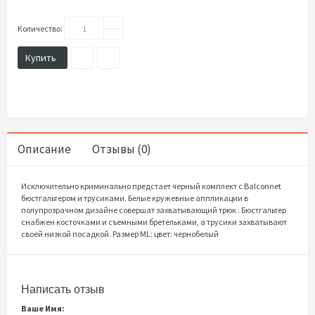
Количество:
Купить
Описание
Отзывы (0)
Исключительно криминально предстает черный комплект с Balconnet
бюстгальтером и трусиками. Белые кружевные аппликации в
полупрозрачном дизайне совершат захватывающий трюк . Бюстгальтер
снабжен косточками и съемными бретельками, а трусики захватывают
своей низкой посадкой. Размер ML; цвет: чернобелый
Написать отзыв
Ваше Имя: