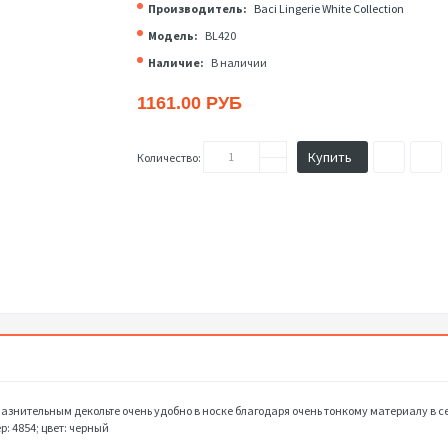
Производитель:
Baci Lingerie White Collection
Модель:
BL420
Наличие:
В наличии
1161.00 РУБ
Купить
Количество:
азнительным декольте очень удобно в носке благодаря очень тонкому материалу в се
 4854; цвет: черный