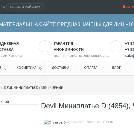
ика
Войт
Личный кабинет
МАТЕРИАЛЫ НА САЙТЕ ПРЕДНАЗНАЧЕНЫ ДЛЯ ЛИЦ +18
ЕДНЕВНАЯ
ГАРАНТИЯ
+7 9
СТАВКА
АНОНИМНОСТИ
+7 9
всей России
полная конфиденциальность
sale
Е
КОСМЕТИКА
ДОСТАВКА
ОПЛАТА
БЛОГ
DEVIL МИНИПЛАТЬЕ D (4854), ЧЕРНЫЙ
Devil Миниплатье D (4854),
Отзывов: 0
|
Написать Отзыв