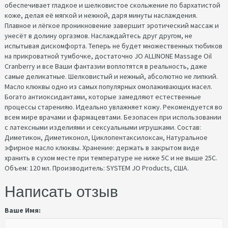
обеспечивает гладкое и шелковистое скольжение по бархатистой
коже, делая её мягкой и нежной, даря минуты наслаждения.
Плавное и лёгкое проникновение завершит эротический массаж и
унесёт в долину оргазмов. Наслаждайтесь друг другом, не
испытывая дискомфорта. Теперь не будет множественных тюбиков
на прикроватной тумбочке, достаточно JO ALLINONE Massage Oil
Cranberry и все Ваши фантазии воплотятся в реальность, даже
самые деликатные. Шелковистый и нежный, абсолютно не липкий.
Масло клюквы одно из самых популярных омолаживающих масел.
Богато антиоксидантами, которые замедляют естественные
процессы старенияю. Идеально увлажняет кожу. Рекомендуется во
всем мире врачами и фармацевтами. Безопасен при использовании
с латексными изделиями и сексуальными игрушками. Состав:
Диметикон, Диметиконол, Циклопентаксилоксан, Натуральное
эфирное масло клюквы. Хранение: держать в закрытом виде
хранить в сухом месте при температуре не ниже 5С и не выше 25С.
Объем: 120 мл. Производитель: SYSTEM JO Products, США.
Написать отзыв
Ваше Имя: