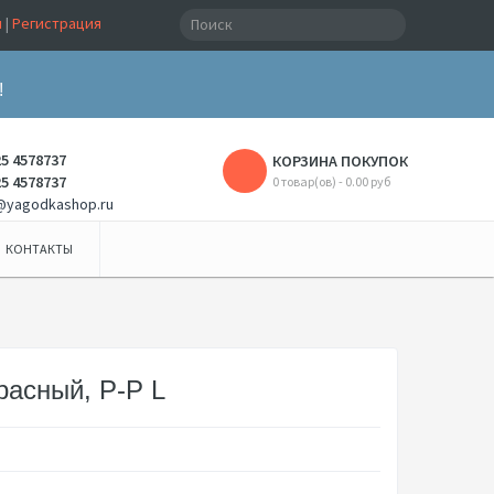
и
|
Регистрация
!
25 4578737
КОРЗИНА ПОКУПОК
25 4578737
0 товар(ов) - 0.00 руб
@yagodkashop.ru
КОНТАКТЫ
Красный, Р-Р L