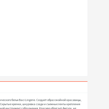
ического белья Baci Lingerie. Создаёт образ знойной красавицы,
. Скрытые крючки, шнуровка сзади и съемные ленты крепления
ной инструмент соблазнения. Красиво облегает фигуру, не