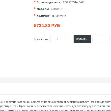
Производитель:
CORSETS by BACI
Модель:
C009RDB
Наличие:
В наличии
5734.80 РУБ
Купить
Количество:
й корсет из коллекции Corsets by Baci Collection от всемирно известного бренда эрот
страстную ночь. Прочные и гибкие металлические кости делают фигуру совершенной
рного сатина на груди, воспроизводит форму сердца, выигрышно подчеркивая основ