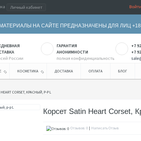
ика
Войт
Личный кабинет
МАТЕРИАЛЫ НА САЙТЕ ПРЕДНАЗНАЧЕНЫ ДЛЯ ЛИЦ +18
ЕДНЕВНАЯ
ГАРАНТИЯ
+7 9
СТАВКА
АНОНИМНОСТИ
+7 9
всей России
полная конфиденциальность
sale
Е
КОСМЕТИКА
ДОСТАВКА
ОПЛАТА
БЛОГ
 HEART CORSET, КРАСНЫЙ, Р-Р L
Корсет Satin Heart Corset, 
Отзывов: 0
|
Написать Отзыв