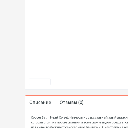
Описание
Отзывы (0)
Корсет Satin Heart Corset. Невероятно сексуальный алый атласны
которая стоит на пороге спальни и всем своим видом обещает 
для чулок возбуждают сексуальные фантазии. Окантовка из чё