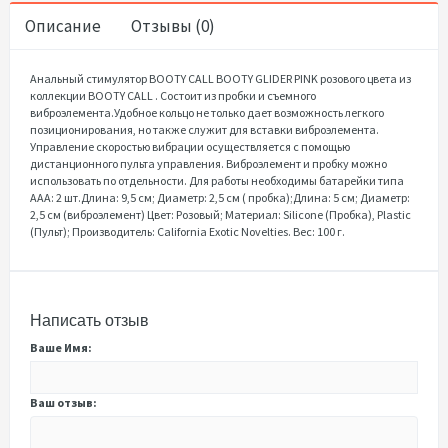
Описание
Отзывы (0)
Анальный стимулятор BOOTY CALL BOOTY GLIDER PINK розового цвета из
коллекции BOOTY CALL . Состоит из пробки и съемного
виброэлемента.Удобное кольцо не только дает возможность легкого
позиционирования, но также служит для вставки виброэлемента.
Управление скоростью вибрации осуществляется с помощью
дистанционного пульта управления. Виброэлемент и пробку можно
использовать по отдельности. Для работы необходимы батарейки типа
ААА: 2 шт.Длина: 9,5 см; Диаметр: 2,5 см ( пробка);Длина: 5 см; Диаметр:
2,5 см (виброэлемент) Цвет: Розовый; Материал: Silicone (Пробка), Plastic
(Пульт); Производитель: California Exotic Novelties. Вес: 100 г.
Написать отзыв
Ваше Имя:
Ваш отзыв: