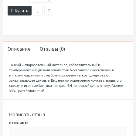
Купить
Описание
Отзывы (0)
Тонкий и очаровательный материал, соблазнительный и
темпераментный дизайн золотистый бюстгальтер с косточками и
мягкими чашечками с глубоким разрезом четко подчеркивают
захватывающее декольте. Вид нежного цветочного кружева, нашитого
сверху, и игривые бантики придают ВH непревзойденную ноту. Размер:
34D. Цвет: Золотистый.
Написать отзыв
Ваше Имя: